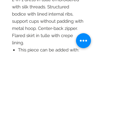
with silk threads. Structured
bodice with lined internal ribs,
support cups without padding with
metal hoop. Center-back zipper.
Flared skirt in tulle with crepe
lining.
This piece can be added with:
Straps (thin straps or off-the-
shoulder), slits or a frame skirt.
Tabela de Medidas:
Busto - Cintura - Quadril
International Measures:
34 - 80cm 64cm 86cm
Regarding sizing, we adjust or
36 - 82cm 66cm 88cm
reshape any model according to
38 - 86cm 70cm 92cm
your measurements or your
40 - 90cm 74cm 96cm
country's size.
42 - 94cm 78cm 102cm