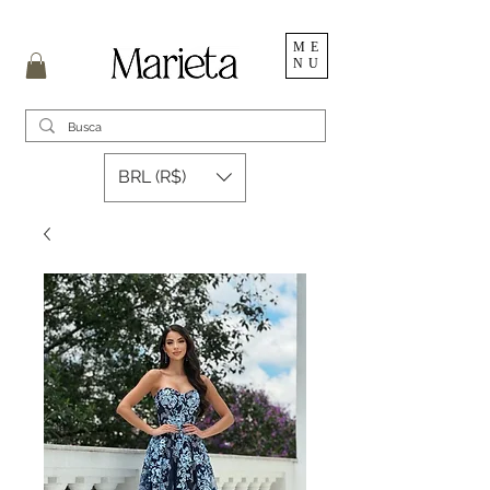
ME
NU
BRL (R$)