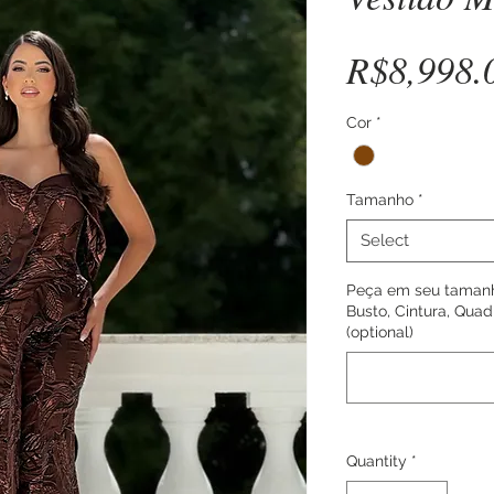
R$8,998.
Cor
*
Tamanho
*
Select
Peça em seu tamanh
Busto, Cintura, Quadr
(optional)
Quantity
*