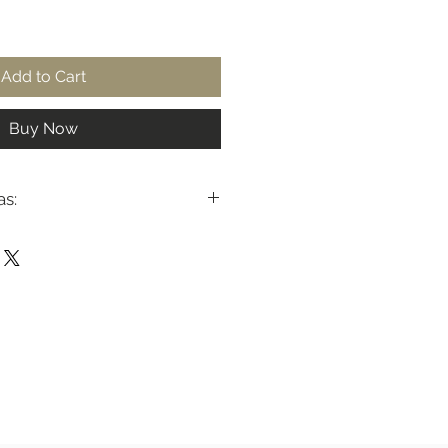
Add to Cart
Buy Now
as:
adril
86cm
88cm
92cm
96cm
102cm
106cm
 110cm
 114cm