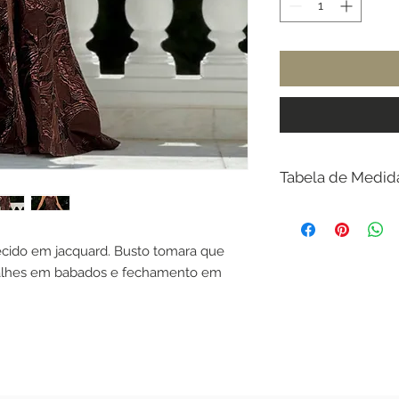
Tabela de Medid
Busto - Cintura - Qu
34 - 80cm 64cm 
cido em jacquard. Busto tomara que
36 - 82cm 66cm 
talhes em babados e fechamento em
38 - 86cm 70cm 
40 - 90cm 74cm 
42 - 94cm 78cm 
44 - 98cm 82cm 
46 - 104cm 88cm
48 - 108cm 92cm