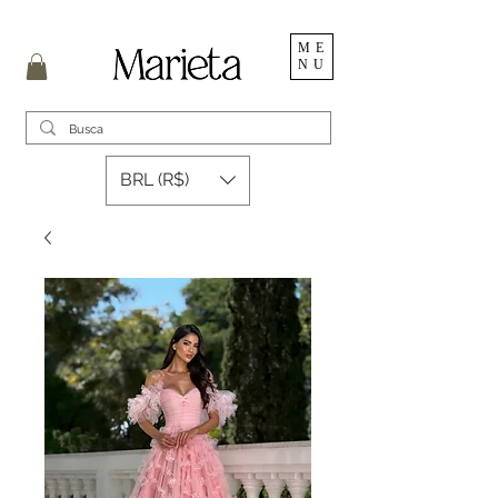
ME
NU
BRL (R$)