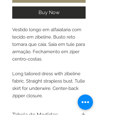
Buy Now
Vestido longo em alfaiataria com
tecido em zibeline. Busto reto
tomara que caia. Saia em tule para
armação. Fechamento em zíper
centro-costas.
Long tailored dress with zibeline
fabric. Straight strapless bust. Tulle
skirt for underwire. Center-back
zipper closure.
Tabela de Medidas:
Busto - Cintura - Quadril
International Measures: