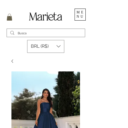
ME
NU
BRL (R$)