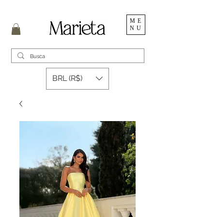
ME
NU
BRL (R$)