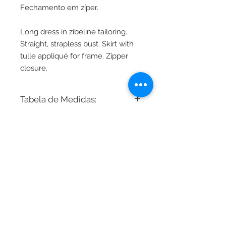
Fechamento em zíper.
Long dress in zibeline tailoring.
Straight, strapless bust. Skirt with
tulle appliqué for frame. Zipper
closure.
Tabela de Medidas:
Busto - Cintura - Quadril
34 - 80cm 64cm 86cm
36 - 82cm 66cm 88cm
38 - 86cm 70cm 92cm
2024 - Marieta Studio LTDA
40 - 90cm 74cm 96cm
CNPJ
26.830.278 0001-80
42 - 94cm 78cm 102cm
Bela Cintra Street, 2073 - Jardins -
01415 002
11 9 9690 8488
44 - 98cm 82cm 106cm
46 - 104cm 88cm 110cm
48 - 108cm 92cm 114cm