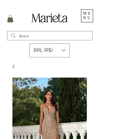
ME
NU
BRL (R$)