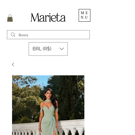
ME
NU
BRL (R$)