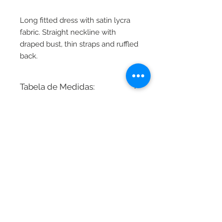
Long fitted dress with satin lycra
fabric. Straight neckline with
draped bust, thin straps and ruffled
back.
Tabela de Medidas:
Busto - Cintura - Quadril
34 - 80cm 64cm 86cm
36 - 82cm 66cm 88cm
38 - 86cm 70cm 92cm
2024 - Marieta Studio LTDA
40 - 90cm 74cm 96cm
CNPJ
26.830.278 0001-80
42 - 94cm 78cm 102cm
Bela Cintra Street, 2073 - Jardins -
01415 002
11 9 9690 8488
44 - 98cm 82cm 106cm
46 - 104cm 88cm 110cm
48 - 108cm 92cm 114cm