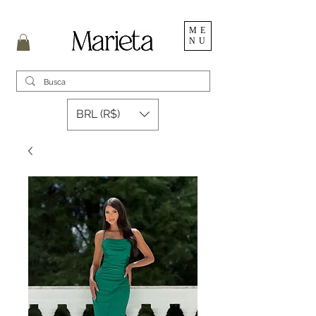
ME
NU
BRL (R$)