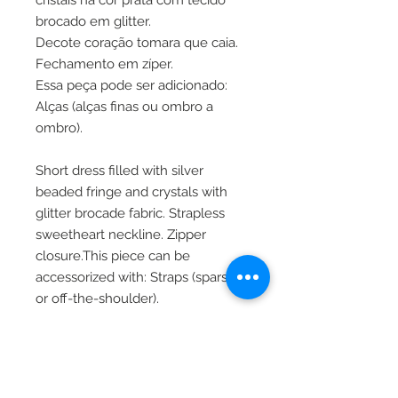
cristais na cor prata com tecido
brocado em glitter.
Decote coração tomara que caia.
Fechamento em zíper.
Essa peça pode ser adicionado:
Alças (alças finas ou ombro a
ombro).
Short dress filled with silver
beaded fringe and crystals with
glitter brocade fabric. Strapless
sweetheart neckline. Zipper
closure.This piece can be
accessorized with: Straps (sparse
or off-the-shoulder).
Tabela de Medidas:
Busto - Cintura - Quadril