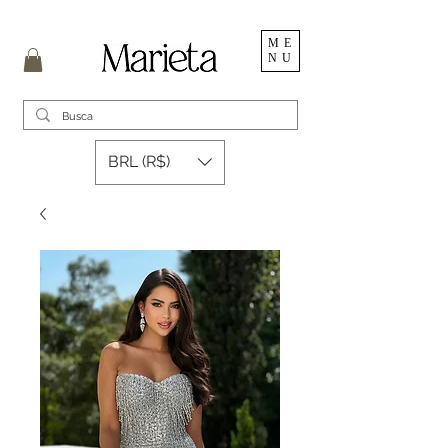
ME
NU
BRL (R$)