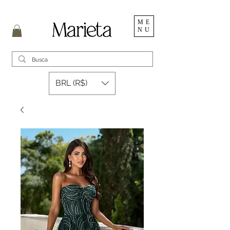
ME
NU
BRL (R$)