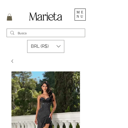
ME
NU
BRL (R$)