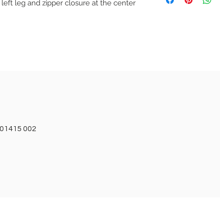
 left leg and zipper closure at the center
38 - 86cm 70cm 
size.
40 - 90cm 74cm 
42 - 94cm 78cm 
44 - 98cm 82cm 
46 - 104cm 88cm
48 - 108cm 92cm 
- 01415 002