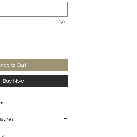
0/500
Add to Cart
Buy Now
as:
adril
asures:
86cm
e adjust or reshape any model
88cm
easurements or your country's