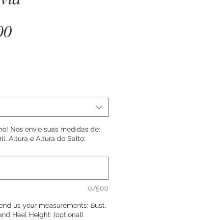
Price
00
o! Nos envie suas medidas de:
il, Altura e Altura do Salto:
0/500
 Send us your measurements: Bust,
and Heel Height: (optional)