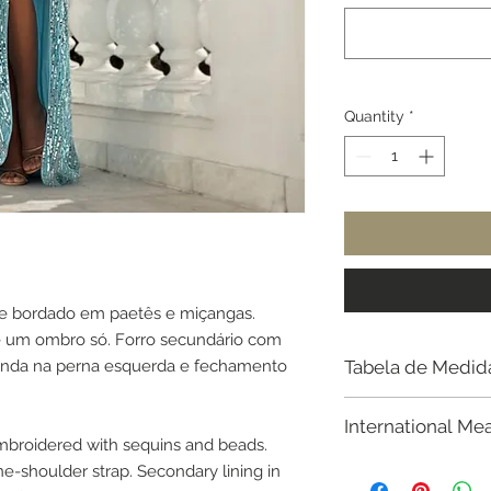
Quantity
*
e bordado em paetês e miçangas.
e um ombro só. Forro secundário com
fenda na perna esquerda e fechamento
Tabela de Medid
Busto - Cintura - Qu
International Me
embroidered with sequins and beads.
34 - 80cm 64cm 
Regarding sizing, w
e-shoulder strap. Secondary lining in
36 - 82cm 66cm 
according to your m