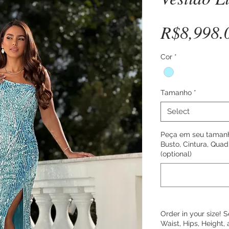
R$8,998.
Cor
*
Tamanho
*
Select
Peça em seu tamanh
Busto, Cintura, Quadr
(optional)
Order in your size!
Waist, Hips, Height, 