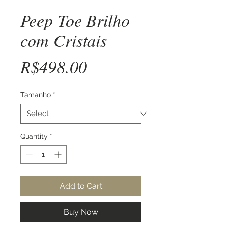
Peep Toe Brilho
com Cristais
Price
R$498.00
Tamanho
*
Quantity
*
Add to Cart
Buy Now