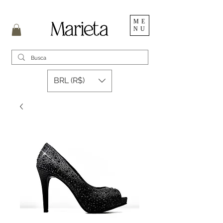
ME
NU
BRL (R$)